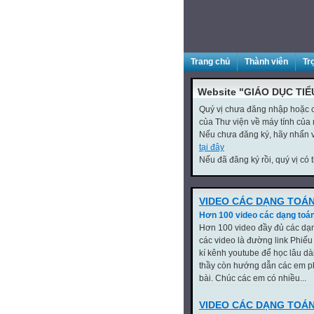
Trang chủ
Thành viên
Tr
Website "GIÁO DỤC TIỂ
Quý vị chưa đăng nhập hoặc ch
của Thư viện về máy tính của 
Nếu chưa đăng ký, hãy nhấn
tại đây
Nếu đã đăng ký rồi, quý vị có 
VIDEO CÁC DẠNG TOÁN
Hơn 100 video các dạng toán
Hơn 100 video đầy đủ các dạn
các video là đường link Phiếu
kí kênh youtube để học lâu dà
thầy còn hướng dẫn các em ph
bài. Chúc các em có nhiều...
VIDEO CÁC DẠNG TOÁN