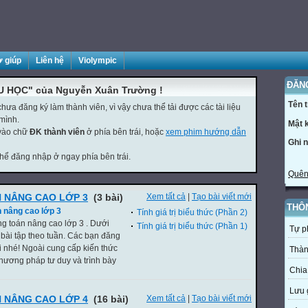
ợ giúp
Liên hệ
Violympic
ĐĂN
U HỌC" của Nguyễn Xuân Trường !
Tên 
ưa đăng ký làm thành viên, vì vậy chưa thể tải được các tài liệu
mình.
Mật 
 vào chữ
ĐK thành viên
ở phía bên trái, hoặc
xem phim hướng dẫn
Ghi 
thể đăng nhập ở ngay phía bên trái.
Quên
 NÂNG CAO LỚP 3
(3 bài)
Xem tất cả
|
Tạo bài viết mới
THÔ
 nâng cao lớp 3
Tính giá trị biểu thức (Phần 2)
g toán nâng cao lớp 3 . Dưới
Tính giá trị biểu thức (Phần 1)
Tự p
 bài tập theo tuần. Các bạn đăng
i nhé! Ngoài cung cấp kiến thức
Thàn
ương pháp tư duy và trình bày
Chia
Lưu 
 NÂNG CAO LỚP 4
(16 bài)
Xem tất cả
|
Tạo bài viết mới