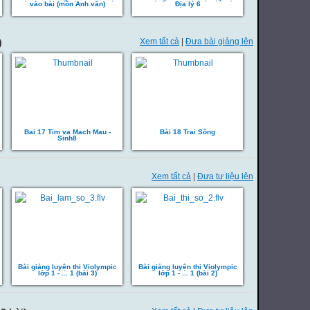
vào bài (môn Anh văn)
Địa lý 6
)
Xem tất cả
|
Đưa bài giảng lên
Bai 17 Tim va Mach Mau -
Bài 18 Trai Sông
Sinh8
Xem tất cả
|
Đưa tư liệu lên
Bài giảng luyện thi Violympic
Bài giảng luyện thi Violympic
lớp 1 - ... 1 (bài 3)
lớp 1 - ... 1 (bài 2)