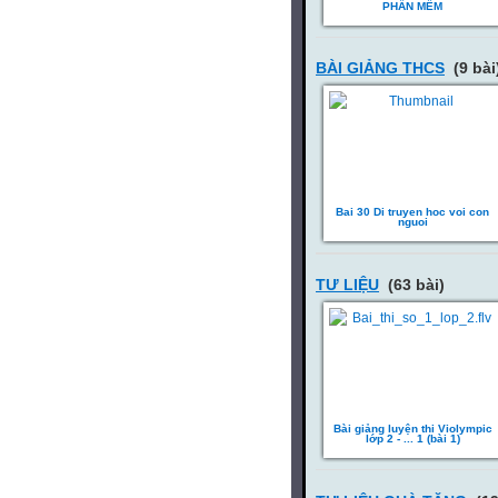
PHẦN MỀM
BÀI GIẢNG THCS
(9 bài
Bai 30 Di truyen hoc voi con
nguoi
TƯ LIỆU
(63 bài)
Bài giảng luyện thi Violympic
lớp 2 - ... 1 (bài 1)