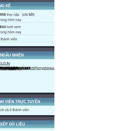
NG KÊ
458
truy cập (
chi tiết
)
rong hôm nay
844
lượt xem
rong hôm nay
thành viên
 NGẪU NHIÊN
NH VIÊN TRỰC TUYẾN
ch và 0 thành viên
XẾP DỮ LIỆU