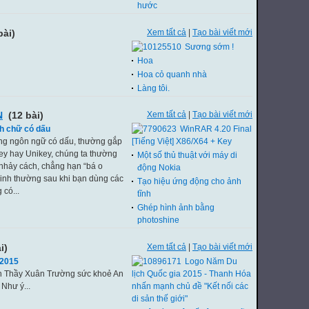
hước
bài)
Xem tất cả
|
Tạo bài viết mới
Sương sớm !
Hoa
Hoa cỏ quanh nhà
Làng tôi.
N
(12 bài)
Xem tất cả
|
Tạo bài viết mới
ch chữ có dấu
WinRAR 4.20 Final
ằng ngôn ngữ có dấu, thường gắp
[Tiếng Việt] X86/X64 + Key
tkey hay Unikey, chúng ta thường
Một số thủ thuật với máy di
 nhảy cách, chẳng hạn “bá o
động Nokia
inh thường sau khi bạn dùng các
Tạo hiệu ứng động cho ảnh
 có...
tĩnh
Ghép hình ảnh bằng
photoshine
i)
Xem tất cả
|
Tạo bài viết mới
 2015
Logo Năm Du
h Thầy Xuân Trường sức khoẻ An
lịch Quốc gia 2015 - Thanh Hóa
Như ý...
nhấn mạnh chủ đề "Kết nối các
di sản thế giới"