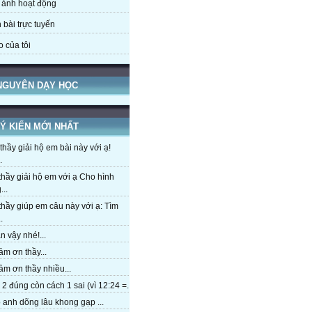
 ảnh hoạt động
 bài trực tuyến
o của tôi
 NGUYÊN DẠY HỌC
Ý KIẾN MỚI NHẤT
hầy giải hộ em bài này với ạ!
.
hầy giải hộ em với ạ Cho hình
...
hầy giúp em câu này với ạ: Tìm
.
 vậy nhé!...
m ơn thầy...
m ơn thầy nhiều...
2 đúng còn cách 1 sai (vì 12:24 =...
anh dõng lâu khong gạp ...