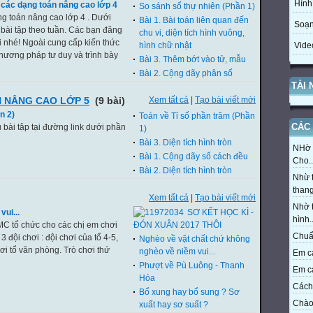
Hình
 các dạng toán nâng cao lớp 4
So sánh số thự nhiên (Phần 1)
g toán nâng cao lớp 4 . Dưới
Bài 1. Bài toán liên quan đến
Soạn
 bài tập theo tuần. Các bạn đăng
chu vi, diện tích hình vuông,
i nhé! Ngoài cung cấp kiến thức
hình chữ nhật
Vide
ương pháp tư duy và trình bày
Bài 3. Thêm bớt vào tử, mẫu
Bài 2. Cộng dãy phân số
TÀI
 NÂNG CAO LỚP 5
(9 bài)
Xem tất cả
|
Tạo bài viết mới
n 2)
Toán về Tỉ số phần trăm (Phần
CÁC 
 bài tập tại đường link dưới phần
1)
Bài 3. Diện tích hình tròn
NHờ t
Bài 1. Cộng dãy số cách đều
Cho..
Bài 2. Diện tích hình tròn
Nhừ t
thang
Xem tất cả
|
Tạo bài viết mới
Nhờ t
vui...
SƠ KẾT HỌC KÌ -
hình..
C tổ chức cho các chị em chơi
ĐÓN XUÂN 2017 THÔI
Chuẩn
3 đội chơi : đội chơi của tổ 4-5,
Nghèo về vật chất chứ không
hơi tổ văn phòng. Trò chơi thứ
nghèo về niềm vui...
Em cả
Phượt về Pù Luông - Thanh
Em cả
Hóa
Cách 
Bổ xung hay bổ sung ? Sơ
Chào 
xuất hay sơ suất ?