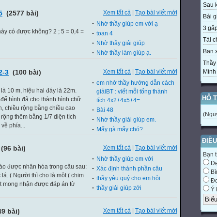
Sau k
5
(2577 bài)
Xem tất cả
|
Tạo bài viết mới
Bài gi
Nhờ thầy giúp em với ạ
3 gấp 
này có được không? 2 ; 5 = 0,4 =
toan 4
Tải c
Nhờ thầy giải giúp
Bạn x
Nhờ thầy làm giúp ạ.
Thầy
2-3
(100 bài)
Xem tất cả
|
Tạo bài viết mới
Mình v
em nhờ thầy hướng dẫn cách
à 10 m, hiệu hai đáy là 22m.
giảiBT : viết mỗi tổng thành
HỖ 
 để hình đã cho thành hình chữ
tích 4x2+4x5+4=
n, chiều rộng bằng chiều cao
Bài 48
(Ngu
 rộng thêm bằng 1/7 diện tích
Nhờ thầy giải giúp em.
về phía...
Mấy gà mấy chó?
ĐIỀU
(96 bài)
Xem tất cả
|
Tạo bài viết mới
Bạn t
Nhờ thầy giúp em với
Đ
nào được nhân hóa trong câu sau:
Xác định thành phần câu
Bì
lá. ( Người thì cho là một ( chim
thầy yêu quý cho em hỏi
Đơ
Rất mong nhận được đáp án từ
thầy giải giúp zới
Ý 
9 bài)
Xem tất cả
|
Tạo bài viết mới