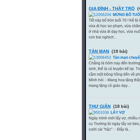
GIA ĐÌNH - THẦY TRÒ
(
MỪNG BỐ TUỔI
Tết này bố tròn tuổi 70 ! Kể từ
vừa đi học sư phạm, vừa chăm
ở nhà vừa đi dạy học, vừa nuôi
con trai nghịch...
TẢN MẠN
(19 bài)
Tản mạn chuyện
Chẳng là hôm nay đến trường
sinh, thế là có truyện kể lại. 
cầm một bông hồng tiến về ph
Mình hỏi: - Mang hoa tặng thầ
mang tặng cô giáo dạy...
THƯ GIÃN
(18 bài)
LẤY VỢ
Ngày mình mới lấy vợ, nhiều ng
cu Trường từ ngày lấy vợ béo, 
cười cái "hậc" : - Đấy là...