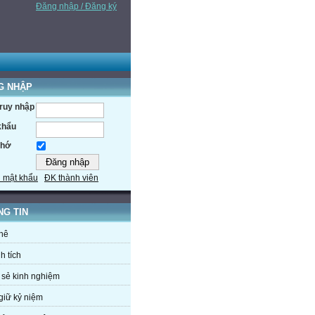
Đăng nhập / Đăng ký
G NHẬP
truy nhập
khẩu
nhớ
 mật khẩu
ĐK thành viên
NG TIN
hê
h tích
 sẻ kinh nghiệm
giữ kỷ niệm