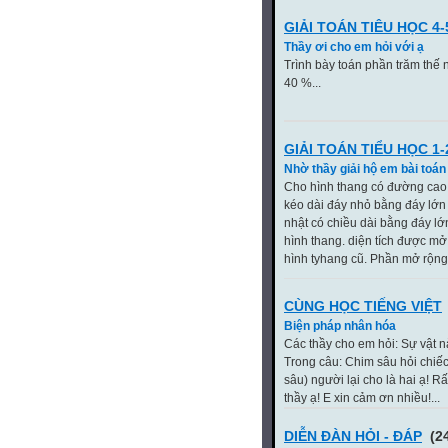
GIẢI TOÁN TIÊU HỌC 4-
Thầy ơi cho em hỏi với ạ
Trình bày toán phần trăm thế 
40 %...
GIẢI TOÁN TIỂU HỌC 1-
Nhờ thầy giải hộ em bài toán
Cho hình thang có đường cao l
kéo dài đáy nhỏ bằng đáy lớn
nhật có chiều dài bằng đáy lớ
hình thang. diện tích được mở
hình tyhang cũ. Phần mở rộng 
CÙNG HỌC TIẾNG VIỆT
Biện pháp nhân hóa
Các thầy cho em hỏi: Sự vật 
Trong câu: Chim sâu hỏi chiếc 
sâu) người lại cho là hai ạ! 
thầy ạ! E xin cảm ơn nhiều!...
DIỄN ĐÀN HỎI - ĐÁP
(24