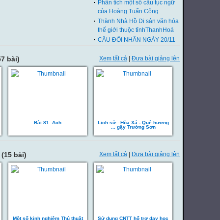
Phân tích một số câu tục ngữ
của Hoàng Tuấn Công
Thành Nhà Hồ Di sản văn hóa
thế giới thuộc tỉnhThanhHoá
CÂU ĐỐI NHÂN NGÀY 20/11
7 bài)
Xem tất cả
|
Đưa bài giảng lên
Bài 81. Ach
Lịch sử : Hòa Xá - Quê hương
... gậy Trường Sơn
(15 bài)
Xem tất cả
|
Đưa bài giảng lên
Một số kinh nghiệm Thủ thuật
Sử dụng CNTT hổ trợ dạy học