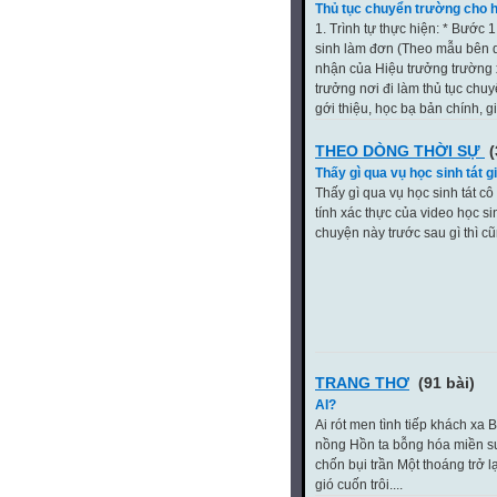
Thủ tục chuyển trường cho h
1. Trình tự thực hiện: * Bước
sinh làm đơn (Theo mẫu bên dư
nhận của Hiệu trưởng trường 
trưởng nơi đi làm thủ tục chu
gới thiệu, học bạ bản chính, gi
THEO DÒNG THỜI SỰ
(
Thấy gì qua vụ học sinh tát g
Thấy gì qua vụ học sinh tát 
tính xác thực của video học sin
chuyện này trước sau gì thì cũn
TRANG THƠ
(91 bài)
AI?
Ai rót men tình tiếp khách xa
nồng Hồn ta bỗng hóa miền s
chốn bụi trần Một thoáng trở l
gió cuốn trôi....