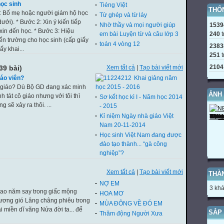
ọc sinh
Tiéng Việt
THỐ
 1: Bố mẹ hoặc người giám hộ học
Từ ghép và từ láy
ới). * Bước 2: Xin ý kiến tiếp
1539
Nhờ thầy và mọi người giúp
xin đến học. * Bước 3: Hiệu
240
t
em bài Luyện từ và câu lớp 3
yển trường cho học sinh (cấp giấy
toán 4 vòng 12
2383
ấy khai...
251
t
2104
39 bài)
Xem tất cả
|
Tạo bài viết mới
iáo viên?
Khai giảng năm
cô giáo? Dù Bộ GD đang xác minh
học 2015 - 2016
ẢNH
h tát cô giáo nhưng với tôi thì
Sơ kết học kì I - Năm học 2014
g sẽ xảy ra thôi. ...
- 2015
Kỉ niệm Ngày nhà giáo Việt
Nam 20-11-2014
Học sinh Việt Nam đang được
đào tạo thành... “gà công
nghiệp”?
Xem tất cả
|
Tạo bài viết mới
THÀ
NỢ EM
3 khá
 Bao năm say trong giấc mộng
HOA MƠ
ương gió Lâng châng phiêu trong
MÙA ĐÔNG VỀ ĐÓ EM
ại miền dĩ vãng Nửa đời ta... để
SẮP 
Thăm động Người Xưa