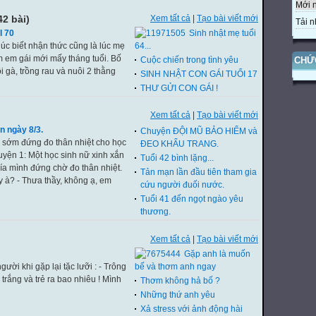
Mới 
42 bài)
Xem tất cả
|
Tạo bài viết mới
Tải n
 70
Sinh nhật mẹ tuổi
 lúc biết nhận thức cũng là lúc mẹ
64...
 em gái mới mấy tháng tuổi. Bố
CHỨ
Cuộc chiến trong tình yêu
 gà, trồng rau và nuôi 2 thằng
SINH NHẬT CON GÁI TUỔI 17
THƯ GỬI CON GÁI !
Xem tất cả
|
Tạo bài viết mới
 ngày 8/3.
Chuyện ĐỘI MŨ BẢO HIỂM và
 sớm đứng đo thân nhiệt cho học
ĐEO KHẨU TRANG.
Truyện 1: Một học sinh nữ xinh xắn
Tuổi 42 bình lặng...
ía mình đứng chờ đo thân nhiệt.
Tản mạn lần đầu tiên tham gia
y à? - Thưa thầy, không ạ, em
cứu người đuối nước.
Tuổi 41 đến ngọt ngào yêu
thương.
Xem tất cả
|
Tạo bài viết mới
Gặp anh là muốn
ười khi gặp lại tặc lưỡi : - Trông
bế và thơm anh ngay
trắng và trẻ ra bao nhiêu ! Mình
Thơm không hả bố ?
Những thứ anh yêu
Xả stress với ảnh động hài