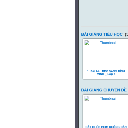
BÀI GIẢNG TIỂU HỌC
(5
1. Bài hát: REO VANG BÌNH
MINH _ Lớp 5
BÀI GIẢNG CHUYÊN ĐỀ
CẮT GHÉP PHIM KHÔNG CẦN