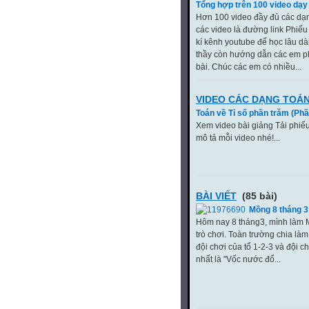
Tổng hợp trên 100 video dạy
Hơn 100 video đầy đủ các dạn
các video là đường link Phiếu
kí kênh youtube để học lâu dà
thầy còn hướng dẫn các em ph
bài. Chúc các em có nhiều...
VIDEO CÁC DẠNG TOÁN
Toán về Tỉ số phần trăm (Phầ
Xem video bài giảng Tải phiếu
mô tả mỗi video nhé!...
BÀI VIẾT
(85 bài)
Mồng 8 tháng 3 
Hôm nay 8 tháng3, mình làm M
trò chơi. Toàn trường chia làm 
đội chơi của tổ 1-2-3 và đội c
nhất là "Vốc nước đổ...