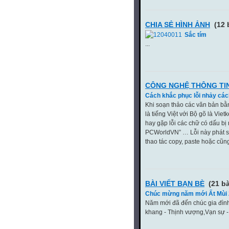
CHIA SẺ HÌNH ẢNH
(12 
Sắc tím
...
CÔNG NGHỆ THÔNG TI
Cách khắc phục lỗi nhảy cá
Khi soạn thảo các văn bản b
là tiếng Việt với Bộ gõ là Vie
hay gặp lỗi các chữ có dấu bị
PCWorldVN” … Lỗi này phát s
thao tác copy, paste hoặc cũng
BÀI VIẾT BẠN BÈ
(21 bà
Chúc mừng năm mới Ất Mùi
Năm mới đã đến chúc gia đìn
khang - Thịnh vượng,Vạn sự - 