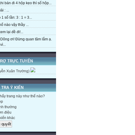
hi bán đi 4 hộp kẹo thì số hộp...
ải : ...
1 số lần: 3 : 1 = 3...
hổ nào vậy thầy ...
em lại đề đi!...
 Dõng ơi! Đừng quan tâm lắm ạ.
ì...
TRỢ TRỰC TUYẾN
yễn Xuân Trường)
 TRA Ý KIẾN
hấy trang này như thế nào?
ẹp
nh thường
n điệu
kiến khác