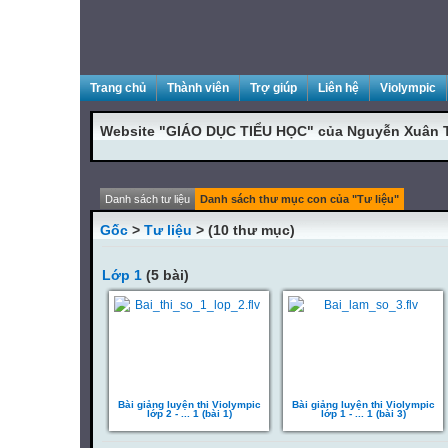
Trang chủ
Thành viên
Trợ giúp
Liên hệ
Violympic
Website "GIÁO DỤC TIỂU HỌC" của Nguyễn Xuân 
Danh sách tư liệu
Danh sách thư mục con của "Tư liệu"
Gốc
>
Tư liệu
> (10 thư mục)
Lớp 1
(5 bài)
Bài giảng luyện thi Violympic
Bài giảng luyện thi Violympic
lớp 2 - ... 1 (bài 1)
lớp 1 - ... 1 (bài 3)