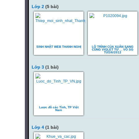
Lớp 2
(5 bài)
SINH NHẬT WEB THANH NGHỊ
LỘ TRÌNH CỦA XUÂN SANG
CÙNG VIOLET TỪ ... VÔ SG
TỪ2/6/2012
Lớp 3
(1 bài)
Lược đồ các Tỉnh, TP Việt
Nam
Lớp 4
(1 bài)