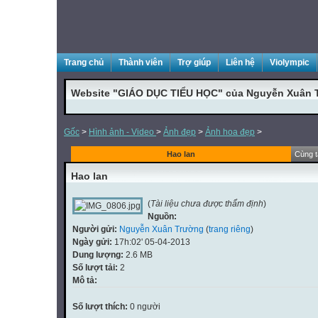
Trang chủ
Thành viên
Trợ giúp
Liên hệ
Violympic
Website "GIÁO DỤC TIỂU HỌC" của Nguyễn Xuân 
Gốc
>
Hình ảnh - Video
>
Ảnh đẹp
>
Ảnh hoa đẹp
>
Hao lan
Cùng t
Hao lan
(
Tài liệu chưa được thẩm định
)
Nguồn:
Người gửi:
Nguyễn Xuân Trường
(
trang riêng
)
Ngày gửi:
17h:02' 05-04-2013
Dung lượng:
2.6 MB
Số lượt tải:
2
Mô tả:
Số lượt thích:
0 người