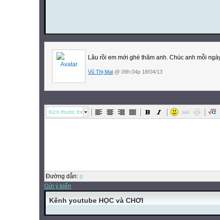
Lâu rồi em mới ghé thăm anh. Chúc anh mỗi ngày
Vũ Thị Mai
@ 09h:04p 18/04/13
Kích thước font
Đường dẫn
:
p
Gửi ý kiến
Kênh youtube HỌC và CHƠI