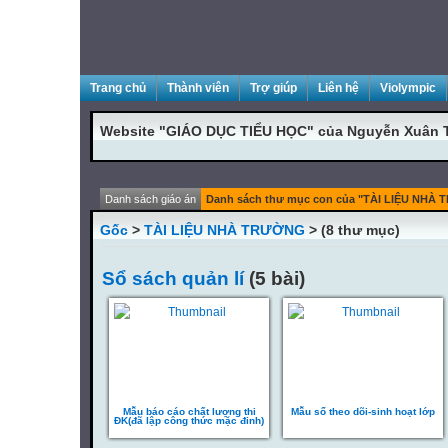
Trang chủ
Thành viên
Trợ giúp
Liên hệ
Violympic
Website "GIÁO DỤC TIỂU HỌC" của Nguyễn Xuân 
Danh sách giáo án
Danh sách thư mục con của "TÀI LIỆU NHÀ
Gốc
>
TÀI LIỆU NHÀ TRƯỜNG
> (8 thư mục)
Sổ sách quản lí
(5 bài)
Mẫu báo cáo chất lượng thi
Mẫu sổ theo dõi-sinh hoạt lớp
ĐK(đã lập công thức mặc đinh)