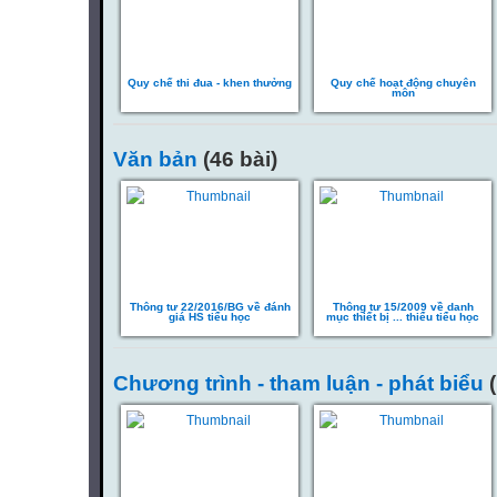
Quy chế thi đua - khen thưởng
Quy chế hoạt động chuyên
môn
Văn bản
(46 bài)
Thông tư 22/2016/BG về đánh
Thông tư 15/2009 về danh
giá HS tiểu học
mục thiết bị ... thiểu tiểu học
Chương trình - tham luận - phát biểu
(