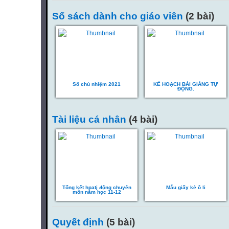
Sổ sách dành cho giáo viên
(2 bài)
Sổ chủ nhiệm 2021
KẾ HOẠCH BÀI GIẢNG TỰ
ĐỘNG.
Tài liệu cá nhân
(4 bài)
Tổng kết hpatj động chuyên
Mẫu giấy kẻ ô li
môn năm học 11-12
Quyết định
(5 bài)