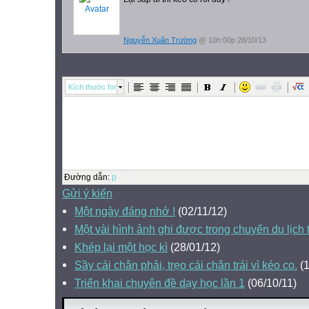
Nguyễn Xuân Trường
@ 10h:00p 28/10/13
Kích thước font
Đường dẫn
:
p
Gửi ý kiến
Một ngày đáng nhớ !
(02/11/12)
Một vài hình ảnh ghi được trong chuyến du lịch
Khép lại một học kì
(28/01/12)
Sầy cái chân phải, trẹo cái chân trái vì kéo co.
(1
Triển khai chuyên đề dạy học lần 1
(06/10/11)