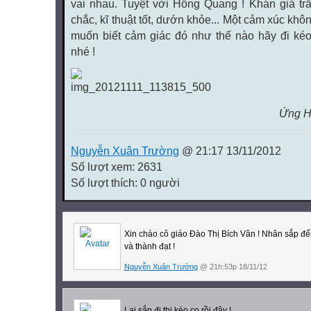
vai nhau. Tuyệt vời Hồng Quang ! Khán giả tr
chắc, kĩ thuật tốt, dướn khỏe... Một cảm xúc kh
muốn biết cảm giác đó như thế nào hãy đi kéo
nhé !
Ứng Hòa, ngày 11 /
Nguyễn Xuân Trường
@ 21:17 13/11/2012
Số lượt xem: 2631
Số lượt thích: 0 người
Xin chào cô giáo Đào Thị Bích Vân ! Nhân sắp đến
và thành đạt !
Nguyễn Xuân Trường
@ 21h:53p 18/11/12
Lại sắp đi thi kéo co rồi đây !