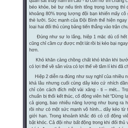
quan sát thấy nam thì cao - to còn nữ thì chẳng 
béo khỏe, bé bự nếu tính tổng trọng lượng thì
khoảng 80% trọng lượng đội bạn khiến mấy cô
thè lưỡi. Sức mạnh của Đội Bình thể hiện ngay 
loại hai đối thủ cùng bảng tiến thẳng vào trận 
Đúng như sự lo lắng, hiệp 1 mặc dù cố hế
cũng chỉ cầm cự được một lát rồi bị kéo bại nga
hơn.
Khó khăn càng chồng chất khó khăn khi bước 
có lợi thế về sân vừa có lợi thế về tâm lí khi đã c
Hiệp 2 diễn ra đúng như suy nghĩ của nhiều ng
khá lâu nhưng cuối cùng dây kéo cứ nhích dần 
chỉ còn cách đích một vài xăng - ti – mét... Tr
chuẩn bị thổi kết thúc, cổ động viên hét “Dừng lạ
cả giọng, bao nhiêu năng lượng như bung ra h
rồi như có một sức mạnh vô hình... dây kéo từ 
giới hạn. Trong khoảnh khắc đó có cổ động v
bật khóc. Cả đội như bất động trong khi đối thủ