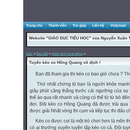
Trang chủ
Thành viên
Trợ giúp
Liên hệ
Violympic
Website "GIÁO DỤC TIỂU HỌC" của Nguyễn Xuân 
Gốc
>
Bài viết
>
Hình ảnh hoạt động
>
Tuyển kéo co Hồng Quang vô địch !
Bạn đã tham gia thi kéo co bao giờ chưa ? Thú
Thứ nhất chứng tỏ bạn là người khỏe mạnh ;
giây phút căng thẳng trước cái ngưỡng của sự 
thể ào qua rất nhanh và cũng có thể từ từ bò đến
đợi. Đội kéo co Hồng Quang đã được trải qua 
được giải Nhất vòng thi cụm và tiếp tục thi đấu c
Kéo co được coi là một trò chơi hơn là môn thi 
có ai thường xuyên luyện tập kéo co cả. Đội tu