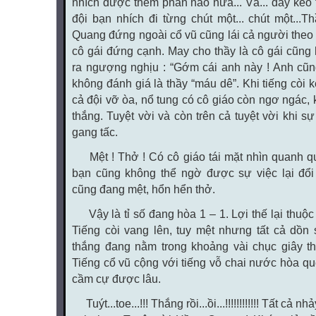
nhích được thêm phân nào nữa... Và... dây kéo t
đội bạn nhích đi từng chút một... chút một...
Quang đứng ngoài cổ vũ cũng lái cả người theo
cô gái đứng cạnh. May cho thầy là cô gái cũng 
ra ngượng nghịu : “Gớm cái anh này ! Anh cũ
không đánh giá là thầy “máu dê”. Khi tiếng còi k
cả đội vỡ òa, nổ tung có cô giáo còn ngơ ngác, 
thắng. Tuyệt vời và còn trên cả tuyệt vời khi s
gang tấc.
Mệt ! Thở ! Có cô giáo tái mặt nhìn quanh quấ
bạn cũng không thể ngờ được sự việc lại đổi
cũng đang mệt, hổn hển thở.
Vậy là tỉ số đang hòa 1 – 1. Lợi thế lại thuộ
Tiếng còi vang lên, tuy mệt nhưng tất cả dồn 
thắng đang nằm trong khoảng vài chục giây t
Tiếng cổ vũ cộng với tiếng vỗ chai nước hòa q
cầm cự được lâu.
Tuýt...toe...!!! Thắng rồi...ồi...!!!!!!!!!!!! Tất c