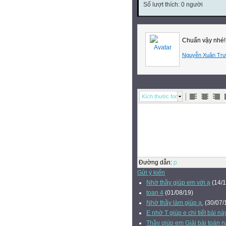
Số lượt thích: 0 người
Chuẩn vậy nhé!
Nguyễn Xuân Tr
Kích thước font
Đường dẫn
:
p
Gửi ý kiến
Nhờ thầy giúp em với ạ
(14/1
toan 4
(01/08/19)
Nhờ thầy làm giúp ạ.
(30/07/
E nhờ T giúp e chi tiết bài nà
Thầy giúp em Giải bài toán n