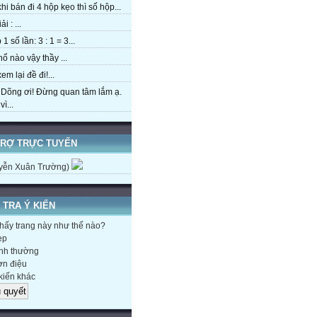
hi bán đi 4 hộp kẹo thì số hộp...
ải : ...
1 số lần: 3 : 1 = 3...
hổ nào vậy thầy ...
em lại đề đi!...
 Dõng ơi! Đừng quan tâm lắm ạ.
ì...
TRỢ TRỰC TUYẾN
yễn Xuân Trường)
 TRA Ý KIẾN
hấy trang này như thế nào?
ẹp
nh thường
n điệu
kiến khác