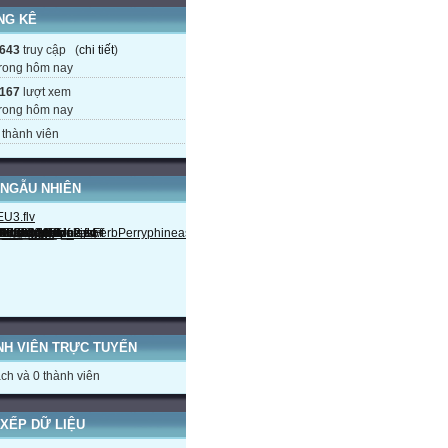
NG KÊ
643
truy cập (
chi tiết
)
rong hôm nay
167
lượt xem
rong hôm nay
thành viên
 NGẪU NHIÊN
NH VIÊN TRỰC TUYẾN
ch và 0 thành viên
XẾP DỮ LIỆU