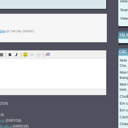
Hình
Soạn
Vide
ường
@ 14h:24p 16/04/21
TÀI
CÁC 
NHờ t
Cho..
Nhừ t
thang
Nhờ t
hình..
Chuẩn
2/19)
Em cả
Em cả
18)
Cách 
y ạ:
(03/07/18)
Chào 
ày với ạ
(04/05/18)