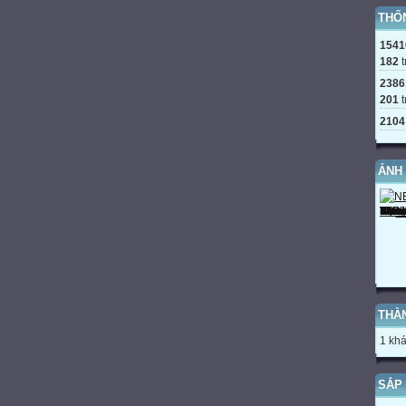
THỐ
1541
182
t
2386
201
t
2104
ẢNH
THÀ
1 khá
SẮP 