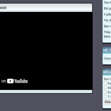
Sau k
CHƠI
Bài gi
3 gấp 
Tải c
Bạn x
Thầy
Mình v
HỖ 
(Ngu
ĐIỀU
Bạn t
Đ
Bì
Đơ
Ý 