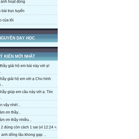
 ảnh hoạt động
 bài trực tuyến
o của tôi
 NGUYÊN DẠY HỌC
Ý KIẾN MỚI NHẤT
hầy giải hộ em bài này với ạ!
.
hầy giải hộ em với ạ Cho hình
...
hầy giúp em câu này với ạ: Tìm
.
 vậy nhé!...
m ơn thầy...
m ơn thầy nhiều...
2 đúng còn cách 1 sai (vì 12:24 =...
anh dõng lâu khong gạp ...