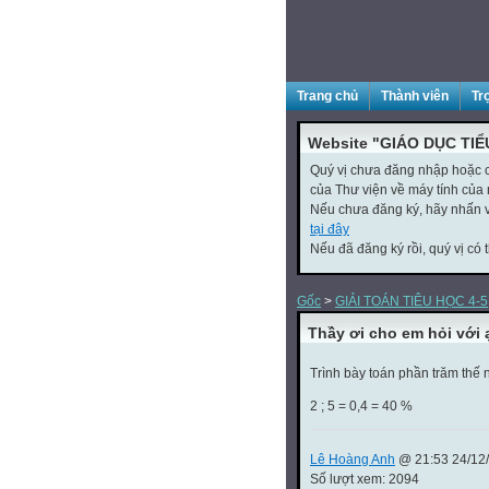
Trang chủ
Thành viên
Tr
Website "GIÁO DỤC TIỂ
Quý vị chưa đăng nhập hoặc ch
của Thư viện về máy tính của 
Nếu chưa đăng ký, hãy nhấn
tại đây
Nếu đã đăng ký rồi, quý vị có 
Gốc
>
GIẢI TOÁN TIÊU HỌC 4-5
Thầy ơi cho em hỏi với 
Trình bày toán phần trăm thế
2 ; 5 = 0,4 = 40 %
Lê Hoàng Anh
@ 21:53 24/12
Số lượt xem: 2094