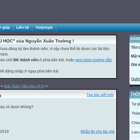
ợ giúp
Liên hệ
Violympic
ĐĂN
U HỌC" của Nguyễn Xuân Trường !
Tên 
ưa đăng ký làm thành viên, vì vậy chưa thể tải được các tài liệu
mình.
Mật 
 vào chữ
ĐK thành viên
ở phía bên trái, hoặc
xem phim hướng dẫn
Ghi 
thể đăng nhập ở ngay phía bên trái.
Quên
>
Giải Toán Tiểu học (4-5)
>
THÔ
ạ
Tạo bài viết mới
Tự p
 này có được không?
Thàn
Chia
/2019
Nhắn tin cho tác giả
Lưu 