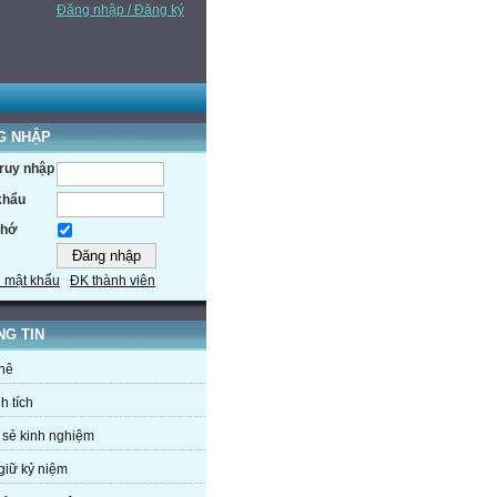
Đăng nhập / Đăng ký
G NHẬP
truy nhập
khẩu
nhớ
 mật khẩu
ĐK thành viên
NG TIN
hê
h tích
 sẻ kinh nghiệm
giữ kỷ niệm