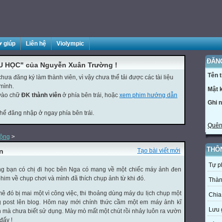
ợ giúp
Liên hệ
Violympic
ĐĂN
U HỌC" của Nguyễn Xuân Trường !
Tên 
ưa đăng ký làm thành viên, vì vậy chưa thể tải được các tài liệu
mình.
Mật 
 vào chữ
ĐK thành viên
ở phía bên trái, hoặc
xem phim hướng dẫn
Ghi 
thể đăng nhập ở ngay phía bên trái.
Quên
động
>
THÔ
n
Tạo bài viết mới
Tự p
 bạn có chị đi học bên Nga có mang về một chiếc máy ảnh đen
him về chụp chơi và mình đã thích chụp ảnh từ khi đó.
Thàn
ó bị mai một vì công việc, thi thoảng dùng máy du lịch chụp một
Chia
g post lên blog. Hôm nay mới chính thức cầm một em máy ảnh kĩ
Lưu 
 mà chưa biết sử dụng. Mày mò mất một chút rồi nhảy luôn ra vườn
đấy !