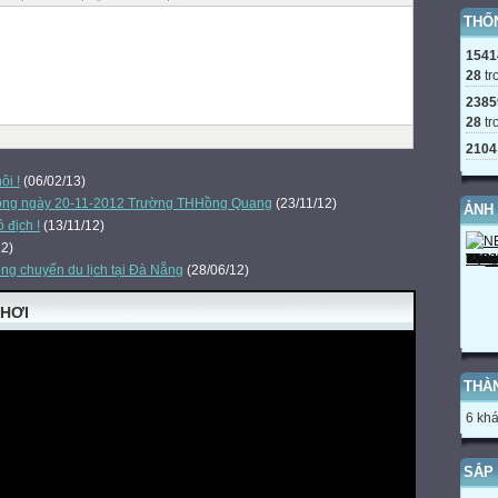
THỐ
1541
28
tr
2385
28
tr
2104
ôi !
(06/02/13)
trong ngày 20-11-2012 Trường THHồng Quang
(23/11/12)
ẢNH
 địch !
(13/11/12)
12)
ong chuyến du lịch tại Đà Nẵng
(28/06/12)
CHƠI
THÀ
6 khá
SẮP 