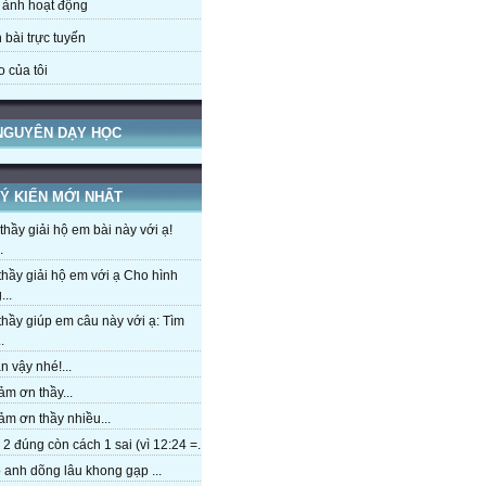
 ảnh hoạt động
 bài trực tuyến
o của tôi
 NGUYÊN DẠY HỌC
Ý KIẾN MỚI NHẤT
hầy giải hộ em bài này với ạ!
.
hầy giải hộ em với ạ Cho hình
...
hầy giúp em câu này với ạ: Tìm
.
 vậy nhé!...
m ơn thầy...
m ơn thầy nhiều...
2 đúng còn cách 1 sai (vì 12:24 =...
anh dõng lâu khong gạp ...