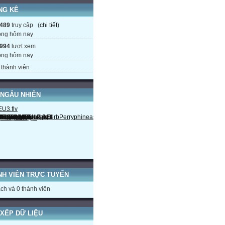
NG KÊ
489
truy cập (
chi tiết
)
ong hôm nay
994
lượt xem
ong hôm nay
thành viên
 NGẪU NHIÊN
NH VIÊN TRỰC TUYẾN
ch và 0 thành viên
XẾP DỮ LIỆU