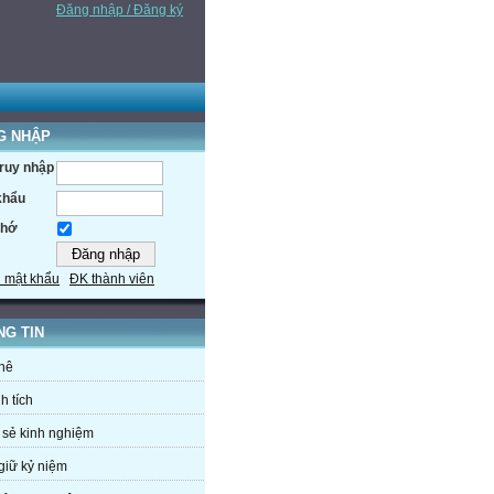
Đăng nhập / Đăng ký
G NHẬP
truy nhập
khẩu
nhớ
 mật khẩu
ĐK thành viên
NG TIN
hê
h tích
 sẻ kinh nghiệm
giữ kỷ niệm