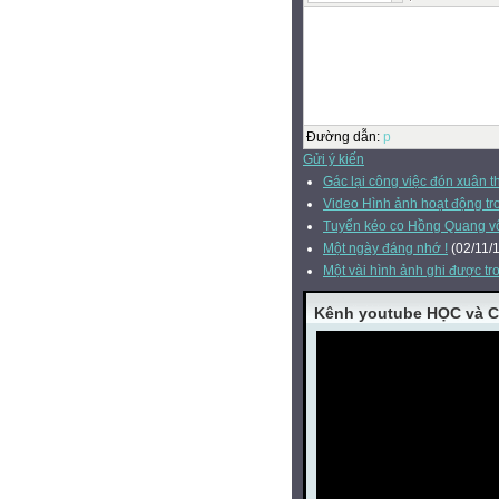
Đường dẫn
:
p
Gửi ý kiến
Gác lại công việc đón xuân th
Video Hình ảnh hoạt động 
Tuyển kéo co Hồng Quang vô
Một ngày đáng nhớ !
(02/11/
Một vài hình ảnh ghi được tr
Kênh youtube HỌC và 