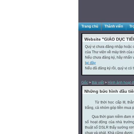
Trang chủ
Thành viên
Tr
Website "GIÁO DỤC TIỂ
Quý vị chưa đăng nhập hoặc ch
của Thư viện về máy tính của 
Nếu chưa đăng ký, hãy nhấn
tại đây
Nếu đã đăng ký rồi, quý vị có 
Gốc
>
Bài viết
>
Hình ảnh hoạt 
Những bức hình đầu tiê
Từ thời học cấp III, thằng
trắng, cả nhóm góp tiền mua p
Qua thời gian niềm đam mê đ
số hoạt động của nhà trườn
thuật số DSLR thấy sướng rơn
chụp và phát. Khà cũng được 