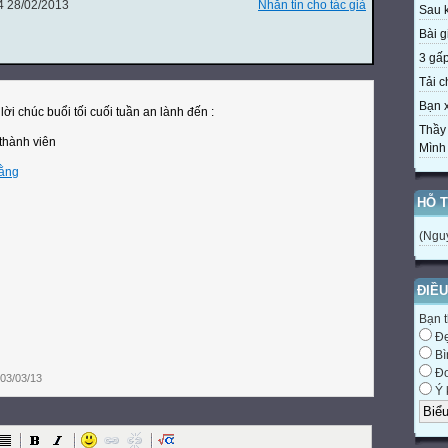
 28/02/2013
Nhắn tin cho tác giả
Sau k
Bài gi
3 gấp 
Tải c
Bạn x
lời chúc buổi tối cuối tuần an lành đến :
Thầy
thành viên
Mình v
Hằng
HỖ 
(Ngu
ĐIỀU
Bạn t
Đ
Bì
Đơ
03/03/13
Ý 