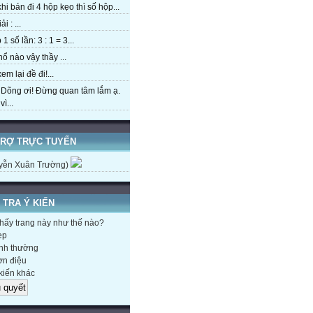
hi bán đi 4 hộp kẹo thì số hộp...
ải : ...
1 số lần: 3 : 1 = 3...
hổ nào vậy thầy ...
em lại đề đi!...
 Dõng ơi! Đừng quan tâm lắm ạ.
ì...
TRỢ TRỰC TUYẾN
yễn Xuân Trường)
 TRA Ý KIẾN
hấy trang này như thế nào?
ẹp
nh thường
n điệu
kiến khác