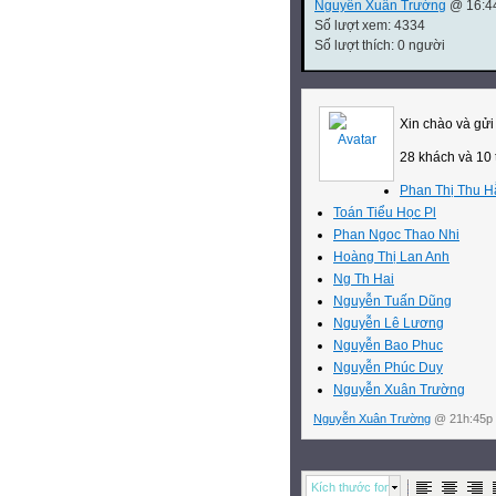
Nguyễn Xuân Trường
@ 16:44
Số lượt xem: 4334
Số lượt thích: 0 người
Xin chào và gửi 
28 khách và 10 
Phan Thị Thu 
Toán Tiểu Học Pl
Phan Ngoc Thao Nhi
Hoàng Thị Lan Anh
Ng Th Hai
Nguyễn Tuấn Dũng
Nguyễn Lê Lương
Nguyễn Bao Phuc
Nguyễn Phúc Duy
Nguyễn Xuân Trường
Nguyễn Xuân Trường
@ 21h:45p 
Kích thước font