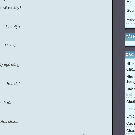
Hình
n về nó đây !
Soạn
Vide
đậu
TÀI
Hoa cà
CÁC 
NHờ t
 đồng
Cho..
Nhừ t
thang
ại
Nhờ t
hình..
Chuẩn
ởi
Em cả
Em cả
anh
Cách 
Chào 