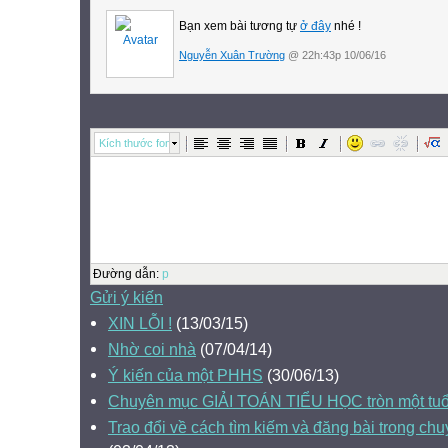
Bạn xem bài tương tự
ở đây
nhé !
Nguyễn Xuân Trường
@ 22h:43p 10/06/16
Kích thước font
Đường dẫn
:
p
Gửi ý kiến
XIN LỖI !
(13/03/15)
Nhờ coi nhà
(07/04/14)
Ý kiến của một PHHS
(30/06/13)
Chuyên mục GIẢI TOÁN TIỂU HỌC tròn một tuổ
Trao đổi về cách tìm kiếm và đăng bài trong chu