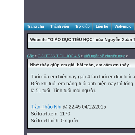
Trang chủ
Thành viên
Trợ giúp
Liên hệ
Violympic
Website "GIÁO DỤC TIỂU HỌC" của Nguyễn Xuân 
Gốc
>
GIẢI TOÁN TIÊU HỌC 4-5
>
Viết ngắn về chuyên mục
>
Nhờ thầy giúp em giải bài toán, em cảm ơn thầy .
Tuổi của em hiện nay gấp 4 lần tuổi em khi tuổi 
Đến khi tuổi em bằng tuổi anh hiện nay thì tổng
là 51 tuổi. Tính tuổi mỗi người.
Trần Thảo Nhi
@ 22:45 04/12/2015
Số lượt xem: 1170
Số lượt thích: 0 người