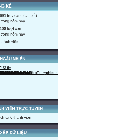
NG KÊ
691
truy cập (
chi tiết
)
trong hôm nay
108
lượt xem
trong hôm nay
thành viên
 NGẪU NHIÊN
NH VIÊN TRỰC TUYẾN
ch và 0 thành viên
XẾP DỮ LIỆU