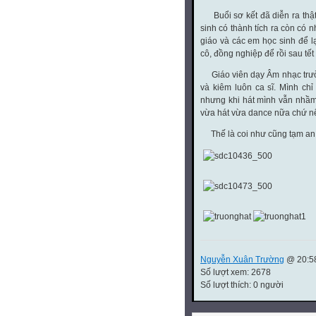
Buổi sơ kết đã diễn ra thật
sinh có thành tích ra còn có n
giáo và các em học sinh để l
cô, đồng nghiệp để rồi sau tế
Giáo viên dạy Âm nhạc trườn
và kiêm luôn ca sĩ. Mình ch
nhưng khi hát mình vẫn nhầm 
vừa hát vừa dance nữa chứ nê
Thế là coi như cũng tạm an t
Nguyễn Xuân Trường
@ 20:58
Số lượt xem: 2678
Số lượt thích: 0 người