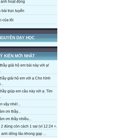
 ảnh hoạt động
 bài trực tuyến
o của tôi
 NGUYÊN DẠY HỌC
Ý KIẾN MỚI NHẤT
hầy giải hộ em bài này với ạ!
.
hầy giải hộ em với ạ Cho hình
...
hầy giúp em câu này với ạ: Tìm
.
 vậy nhé!...
m ơn thầy...
m ơn thầy nhiều...
2 đúng còn cách 1 sai (vì 12:24 =...
anh dõng lâu khong gạp ...