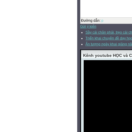
Đường dẫn
:
p
Gửi ý kiến
Sầy cái chân phải, trẹo cái ch
Triển khai chuyên đề dạy học
Ấn tượng ngày khai giảng n
Kênh youtube HỌC và 