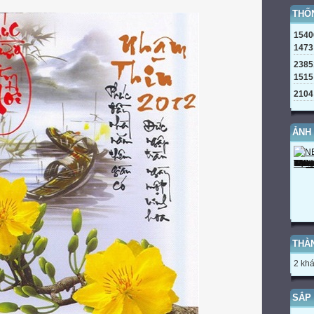
THỐ
1540
1473
2385
1515
2104
ẢNH
THÀ
2 khá
SẮP 