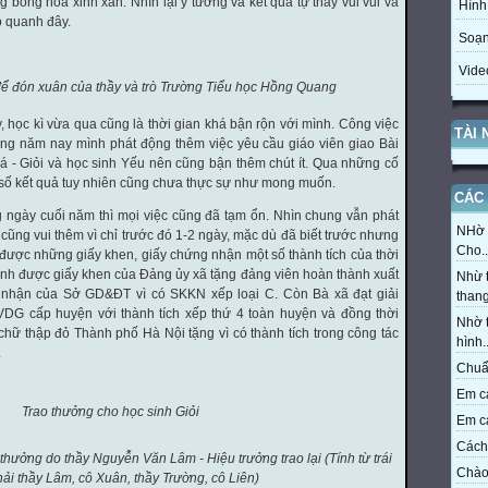
 bông hoa xinh xắn. Nhìn lại ý tưởng và kết quả tự thấy vui vui và
Hình
 quanh đây.
Soạn
Vide
ể đón xuân của thầy và trò Trường Tiểu học Hồng Quang
học kì vừa qua cũng là thời gian khá bận rộn với mình. Công việc
TÀI
ưng năm nay mình phát động thêm việc yêu cầu giáo viên giao Bài
há - Giỏi và học sinh Yếu nên cũng bận thêm chút ít. Qua những cố
số kết quả tuy nhiên cũng chưa thực sự như mong muốn.
CÁC 
ày cuối năm thì mọi việc cũng đã tạm ổn. Nhìn chung vẫn phát
NHờ t
 cũng vui thêm vì chỉ trước đó 1-2 ngày, mặc dù đã biết trước nhưng
Cho..
được những giấy khen, giấy chứng nhận một số thành tích của thời
mình được giấy khen của Đảng ủy xã tặng đảng viên hoàn thành xuất
Nhừ t
 nhận của Sở GD&ĐT vì có SKKN xếp loại C. Còn Bà xã đạt giải
thang
GVDG cấp huyện với thành tích xếp thứ 4 toàn huyện và đồng thời
Nhờ t
hữ thập đỏ Thành phố Hà Nội tặng vì có thành tích trong công tác
hình..
.
Chuẩn
Em cả
Trao thưởng cho học sinh Giỏi
Em cả
Cách 
thưởng do thầy Nguyễn Văn Lâm - Hiệu trưởng trao lại (Tính từ trái
Chào 
ải thầy Lâm, cô Xuân, thầy Trường, cô Liên)