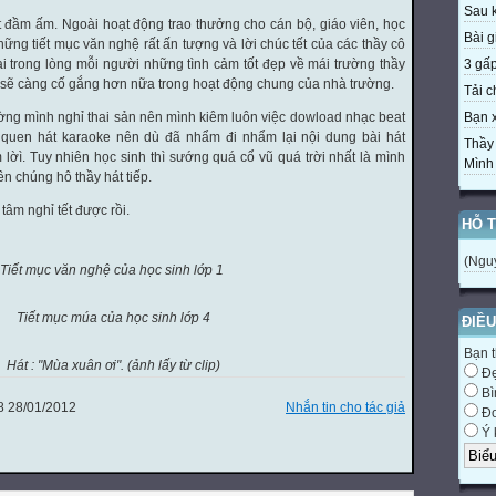
Sau k
 đầm ấm. Ngoài hoạt động trao thưởng cho cán bộ, giáo viên, học
Bài gi
hững tiết mục văn nghệ rất ấn tượng và lời chúc tết của các thầy cô
ại trong lòng mỗi người những tình cảm tốt đẹp về mái trường thầy
3 gấp 
t sẽ càng cố gắng hơn nữa trong hoạt động chung của nhà trường.
Tải c
g mình nghỉ thai sản nên mình kiêm luôn việc dowload nhạc beat
Bạn x
ỉ quen hát karaoke nên dù đã nhẩm đi nhẩm lại nội dung bài hát
Thầy
lờì. Tuy nhiên học sinh thì sướng quá cổ vũ quá trời nhất là mình
Mình v
n chúng hô thầy hát tiếp.
âm nghỉ tết được rồi.
HỖ 
(Ngu
Tiết mục văn nghệ của học sinh lớp 1
Tiết mục múa của học sinh lớp 4
ĐIỀU
Bạn t
Hát : "Mùa xuân ơi". (ảnh lấy từ clip)
Đ
Bì
 28/01/2012
Nhắn tin cho tác giả
Đơ
Ý 