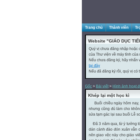
Trang chủ
Thành viên
Tr
Website "GIÁO DỤC TIỂ
Quý vị chưa đăng nhập hoặc ch
của Thư viện về máy tính của 
Nếu chưa đăng ký, hãy nhấn
tại đây
Nếu đã đăng ký rồi, quý vị có 
Gốc
>
Bài viết
>
Hình ảnh hoạt 
Khép lại một học kì
Buổi chiều ngày hôm nay, tuy
nhưng cũng đủ làm cho không
sửa tạm gác lại sau buổi Lễ s
Đã 3 năm qua, từ ý tưởng tới
dán cành đào đón xuân vẫn du
nên giao vệc này cho giáo viê