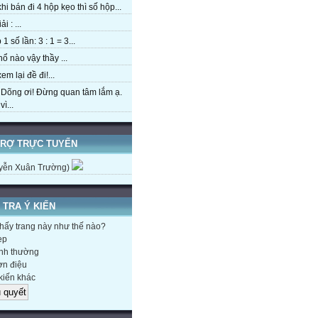
hi bán đi 4 hộp kẹo thì số hộp...
ải : ...
1 số lần: 3 : 1 = 3...
hổ nào vậy thầy ...
em lại đề đi!...
 Dõng ơi! Đừng quan tâm lắm ạ.
ì...
TRỢ TRỰC TUYẾN
yễn Xuân Trường)
 TRA Ý KIẾN
hấy trang này như thế nào?
ẹp
nh thường
n điệu
kiến khác