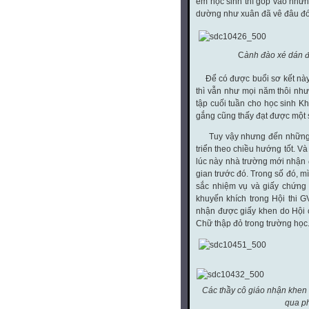
em học sinh thì góp vào những
dường như xuân đã vê đâu đó
C
ành đào xé dán đ
Để có được buổi sơ kết này, 
thì vẫn như mọi năm thôi nh
tập cuối tuần cho học sinh K
gắng cũng thấy đạt được một 
Tuy vậy nhưng đến những ng
triển theo chiều hướng tốt. Và
lúc này nhà trường mới nhận 
gian trước đó. Trong số đó, 
sắc nhiệm vụ và giấy chứng
khuyến khích trong Hội thi 
nhận được giấy khen do Hội c
Chữ thập đỏ trong trường học
Các thầy cô giáo nhận khen 
qua ph