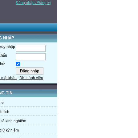
Đăng nhập / Đăng ký
G NHẬP
truy nhập
khẩu
nhớ
 mật khẩu
ĐK thành viên
NG TIN
hê
h tích
 sẻ kinh nghiệm
giữ kỷ niệm