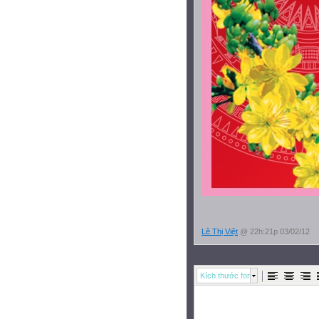
Lê Thị Việt
@ 22h:21p 03/02/12
Kích thước font