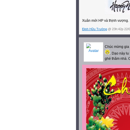
Xuân mới HP và thịnh vượng.
Đinh Hữu Trường
@ 23h:42p 22/0
Chúc mừng gia đ
. Dạo này lu
ghé thăm nhà. 