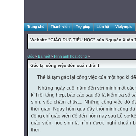
Trang chủ
Thành viên
Trợ giúp
Liên hệ
Violympic
Website "GIÁO DỤC TIỂU HỌC" của Nguyễn Xuân 
Gốc
>
Bài viết
>
Hình ảnh hoạt động
>
Gác lại công việc đón xuân thôi !
Thế là tạm gác lại công việc của một học kì để 
Những ngày cuối năm đến với mình một cách k
kì I rồi tổng hợp, báo cáo sau đó là kiểm tra sổ 
sinh, việc chấm chữa... Những công việc đó đ
thời gian. Ngay hôm qua đây thôi mình cũng đã k
đồng chí giáo viên để đến hôm nay sau Lễ sơ kết
giáo viên, học sinh là mình được nghỉ chuẩn 
thơi.