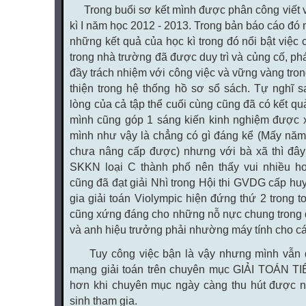
Trong buổi sơ kết mình được phân công viết v
kì I năm học 2012 - 2013. Trong bản báo cáo đó 
những kết quả của học kì trong đó nổi bật việc
trong nhà trường đã được duy trì và củng cố, ph
đầy trách nhiệm với công việc và vững vàng tron
thiện trong hệ thống hồ sơ sổ sách. Tự nghĩ
lòng của cả tập thể cuối cùng cũng đã có kết qu
mình cũng góp 1 sáng kiến kinh nghiệm được x
mình như vậy là chẳng có gì đáng kể (Mấy năm 
chưa nâng cấp được) nhưng với bà xã thì đây 
SKKN loại C thành phố nên thấy vui nhiều hơ
cũng đã đạt giải Nhì trong Hội thi GVDG cấp huy
gia giải toán Violympic hiện đứng thứ 2 trong 
cũng xứng đáng cho những nỗ nực chung trong 
và anh hiệu trưởng phải nhường máy tính cho cá
Tuy công việc bận là vậy nhưng mình vẫn dàn
mạng giải toán trên chuyên mục GIẢI TOÁN TI
hơn khi chuyên mục ngày càng thu hút được n
sinh tham gia.