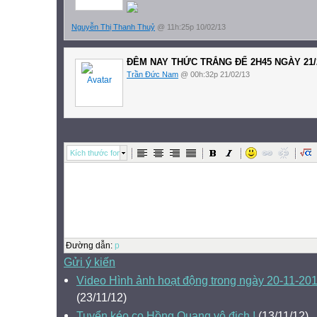
Nguyễn Thị Thanh Thuỷ
@ 11h:25p 10/02/13
ĐÊM NAY THỨC TRẮNG ĐỂ 2H45 NGÀY 21/
Trần Đức Nam
@ 00h:32p 21/02/13
Kích thước font
Đường dẫn
:
p
Gửi ý kiến
Video Hình ảnh hoạt động trong ngày 20-11-
(23/11/12)
Tuyển kéo co Hồng Quang vô địch !
(13/11/12)