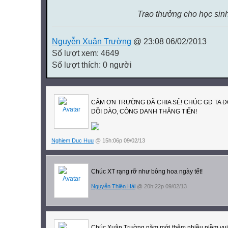
Trao thưởng cho học sinh
Nguyễn Xuân Trường
@ 23:08 06/02/2013
Số lượt xem: 4649
Số lượt thích: 0 người
CẢM ƠN TRƯỜNG ĐÃ CHIA SẺ! CHÚC GĐ TA Đ
DỒI DÀO, CÔNG DANH THĂNG TIẾN!
Nghiem Duc Huu
@ 15h:06p 09/02/13
Chúc XT rạng rỡ như bông hoa ngày tết!
Nguyễn Thiện Hải
@ 20h:22p 09/02/13
Chúc Xuân Trường năm mới thêm nhiều niềm vui m