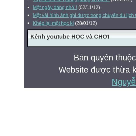
Một ngày đáng nhớ !
(02/11/12)
Một vài hình ảnh ghi được trong chuyến du lịch
Khép lại một học kì
(28/01/12)
Kênh youtube HỌC và CHƠI
Bản quyền thuộ
Website được thừa 
Nguyễ