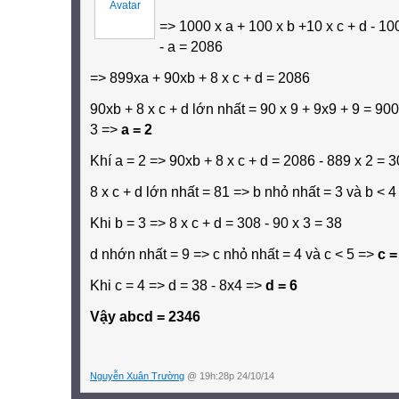
=> 1000 x a + 100 x b +10 x c + d - 100 
- a = 2086
=> 899xa + 90xb + 8 x c + d = 2086
90xb + 8 x c + d lớn nhất = 90 x 9 + 9x9 + 9 = 90
3 =>
a = 2
Khí a = 2 =>
90xb + 8 x c + d = 2086 - 889 x 2 = 
8 x c + d lớn nhất = 81 => b nhỏ nhất = 3 và b < 
Khi b = 3 =>
8 x c + d = 308 - 90 x 3 = 38
d nhớn nhất = 9 => c nhỏ nhất = 4 và c < 5 =>
c =
Khi c = 4 => d = 38 - 8x4 =>
d = 6
Vậy abcd = 2346
Nguyễn Xuân Trường
@ 19h:28p 24/10/14