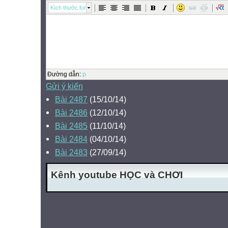
Kích thước font
Đường dẫn
:
p
Gửi ý kiến
Bài 2487
(15/10/14)
Bài 2486
(12/10/14)
Bài 2485
(11/10/14)
Bài 2484
(04/10/14)
Bài 2483
(27/09/14)
Kênh youtube HỌC và CHƠI