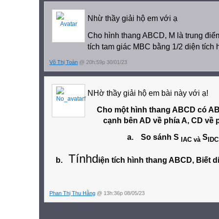
Nhừ thầy giải hộ em với ạ
Cho hình thang ABCD, M là trung điể
tích tam giác MBC bằng 1/2 diện tích
Võ Thị Toàn
@ 20h:59p 30/01/23
NHờ thầy giải hộ em bài này với ạ!
Cho một hình thang ABCD có AB 
cạnh bên AD về phía A, CD về ph
a.
So sánh S
S
IAC và
IDC
Tínhd
b.
iện tích hình thang ABCD, Biết d
Phan Thị Thu Hằng
@ 13h:36p 08/05/23