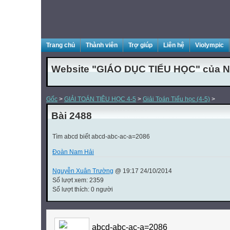
Trang chủ
Thành viên
Trợ giúp
Liên hệ
Violympic
Website "GIÁO DỤC TIỂU HỌC" của N
Gốc
>
GIẢI TOÁN TIÊU HỌC 4-5
>
Giải Toán Tiểu học (4-5)
>
Bài 2488
Tìm abcd biết abcd-abc-ac-a=2086
Đoàn Nam Hải
Nguyễn Xuân Trường
@ 19:17 24/10/2014
Số lượt xem: 2359
Số lượt thích: 0 người
abcd-abc-ac-a=2086