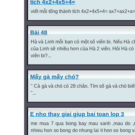
tích 4x2+4x5+4=
viết mỗi tổng thành tích 4x2+4x5+4= ax7+ax2+a=.
Bài 48
Hà và Linh mỗi bạn có một số viên bi. Nếu Hà cho
của Linh sẽ nhiều hơn của Hà 2 viên. Hỏi Hà có
viên bi?...
Mấy gà mấy chó?
" Cả gà và chó có 28 chân. Tìm số gà và chó biết
"...
E nho thay giai giup bai toan lop 3
me mua 7 qua bong bay mau xanh ,mau do ,
nhieu hon so bong do nhung lai it hon so bong v