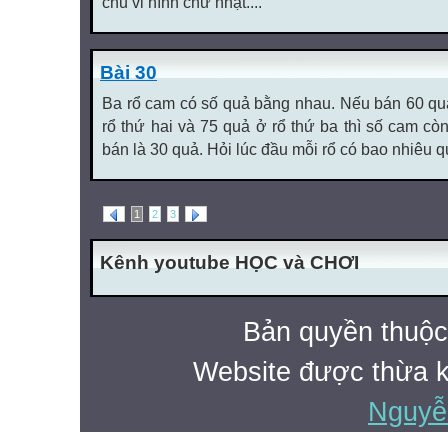
chu vi hình chữ nhật....
Bài 30
Ba rổ cam có số quả bằng nhau. Nếu bán 60 quả
rổ thứ hai và 75 quả ở rổ thứ ba thì số cam cò
bán là 30 quả. Hỏi lúc đầu mỗi rổ có bao nhiêu q
1
2
3
Kênh youtube HỌC và CHƠI
Bản quyền thuộ
Website được thừa 
Nguyễ