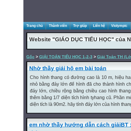
Trang chủ
Thành viên
Trợ giúp
Liên hệ
Violympic
Website "GIÁO DỤC TIỂU HỌC" của N
Gốc
>
GIẢI TOÁN TIỂU HỌC 1-2-3
>
Giải Toán TH (Lớ
Nhờ thầy giải hộ em bài toán
Cho hình thang có đường cao là 10 m, hiệu hai
nhỏ bằng đáy lớn để hình đã cho thành hình ch
đáy lớn, chiều rộng bằng chiều cao hình thang
thêm bằng 1/7 diện tích hình tyhang cũ. Phần mở
diện tích là 90m2. hãy tính đáy lớn của hình than
em nhờ thầy hướng dẫn cách giảiBT :